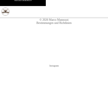
REGISTRIEREN
Kontaktinformationen
AGB
Widerrufsrecht
© 2026
Marco Mannozzi
Bestimmungen und Richtlinien
Instagram