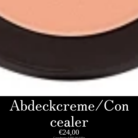
Abdeckcreme/Con
cealer
€24,00
Grundpreis
€480,00/100g