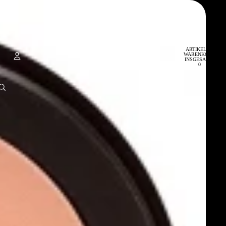
ARTIKEL IM
WARENKORB
INSGESAMT:
0
KONTO
ANDERE ANMELDEOPTIONEN
BESTELLUNGEN
PROFIL