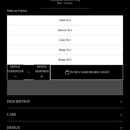
Inkl. Steuern.
Make-up-Farbton
Weiß Nr.4
Apricot Nr.2
Grün Nr.1
Beige Nr.1
Braun Nr.3
MENGE
MENGE
VERRINGERN
ERHÖHEN
IN DEN WARENKORB LEGEN
DESCRIPTION
CARE
DESIGN